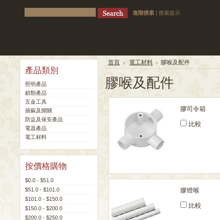
進階搜索
|
搜索提示
首頁
電工材料
膠喉及配件
產品類別
膠喉及配件
照明產品
鎖類產品
五金工具
膠司令箱
插蘇及開關
防盜及保安產品
比較
電器產品
電工材料
按價格購物
$0.0 - $51.0
$51.0 - $101.0
膠燈喉
$101.0 - $150.0
比較
$150.0 - $200.0
$200.0 - $250.0