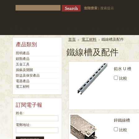
進階搜索
|
搜索提示
首頁
電工材料
鐵線槽及配件
產品類別
鐵線槽及配件
照明產品
鎖類產品
五金工具
鉛水 U 槽
插蘇及開關
防盜及保安產品
比較
電器產品
電工材料
訂閱電子報
姓名:
鋅鐵線槽
電郵地址:
比較