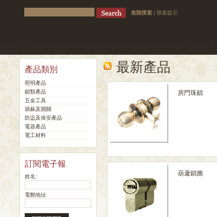
進階搜索
|
搜索提示
最新產品
產品類別
照明產品
鎖類產品
房門珠鎖
五金工具
插蘇及開關
防盜及保安產品
電器產品
電工材料
訂閱電子報
葫蘆鎖膽
姓名:
電郵地址: