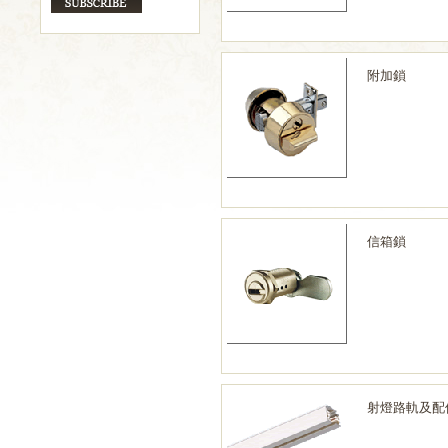
附加鎖
信箱鎖
射燈路軌及配