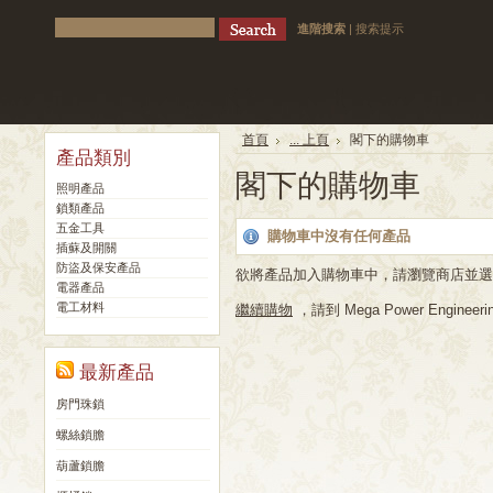
進階搜索
|
搜索提示
首頁
... 上頁
閣下的購物車
產品類別
閣下的購物車
照明產品
鎖類產品
五金工具
購物車中沒有任何產品
插蘇及開關
防盜及保安產品
欲將產品加入購物車中，請瀏覽商店並選
電器產品
電工材料
繼續購物
，請到 Mega Power Engineerin
最新產品
房門珠鎖
螺絲鎖膽
葫蘆鎖膽