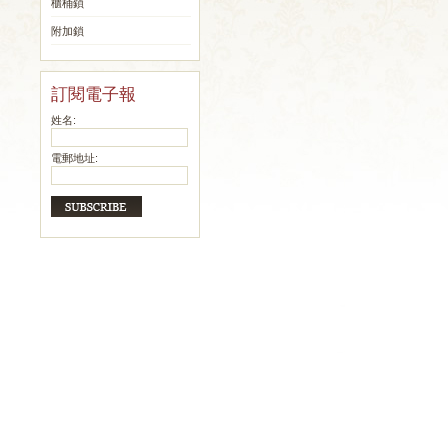
櫃桶鎖
附加鎖
訂閱電子報
姓名:
電郵地址: