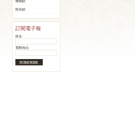
櫃桶鎖
附加鎖
訂閱電子報
姓名:
電郵地址: