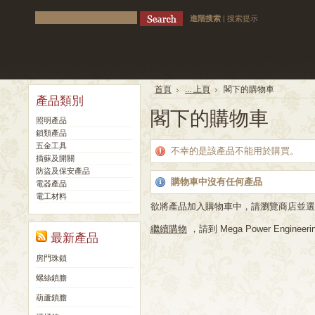
進階搜索
|
搜索提示
首頁
... 上頁
閣下的購物車
產品類別
閣下的購物車
照明產品
鎖類產品
五金工具
不幸的是該產品不能用於購買。
插蘇及開關
防盜及保安產品
購物車中沒有任何產品
電器產品
電工材料
欲將產品加入購物車中，請瀏覽商店並選
繼續購物
，請到 Mega Power Engineerin
最新產品
房門珠鎖
螺絲鎖膽
葫蘆鎖膽