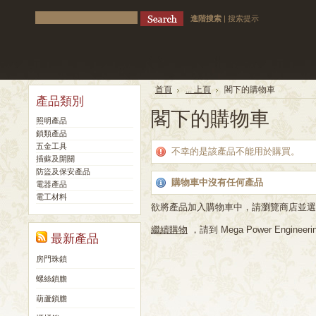
進階搜索
|
搜索提示
首頁
... 上頁
閣下的購物車
產品類別
閣下的購物車
照明產品
鎖類產品
五金工具
不幸的是該產品不能用於購買。
插蘇及開關
防盜及保安產品
購物車中沒有任何產品
電器產品
電工材料
欲將產品加入購物車中，請瀏覽商店並選
繼續購物
，請到 Mega Power Engineerin
最新產品
房門珠鎖
螺絲鎖膽
葫蘆鎖膽