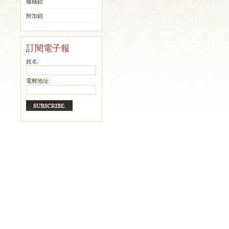
櫃桶鎖
附加鎖
訂閱電子報
姓名:
電郵地址: