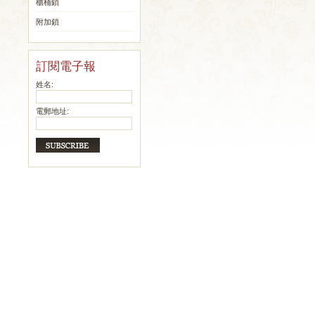
櫃桶鎖
附加鎖
訂閱電子報
姓名:
電郵地址: