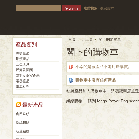
進階搜索
|
搜索提示
首頁
... 上頁
閣下的購物車
產品類別
閣下的購物車
照明產品
鎖類產品
五金工具
不幸的是該產品不能用於購買。
插蘇及開關
防盜及保安產品
購物車中沒有任何產品
電器產品
電工材料
欲將產品加入購物車中，請瀏覽商店並選
繼續購物
，請到 Mega Power Engineerin
最新產品
房門珠鎖
螺絲鎖膽
葫蘆鎖膽