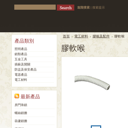
進階搜索
|
搜索提示
首頁
電工材料
膠喉及配件
膠軟喉
產品類別
膠軟喉
照明產品
鎖類產品
五金工具
插蘇及開關
防盜及保安產品
電器產品
電工材料
最新產品
房門珠鎖
螺絲鎖膽
葫蘆鎖膽