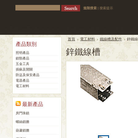
進階搜索
|
搜索提示
首頁
電工材料
鐵線槽及配件
鋅鐵線
產品類別
鋅鐵線槽
照明產品
鎖類產品
五金工具
插蘇及開關
防盜及保安產品
電器產品
電工材料
最新產品
房門珠鎖
螺絲鎖膽
葫蘆鎖膽